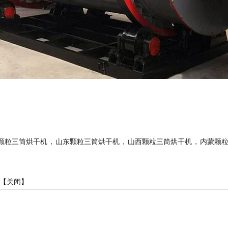
，
，
，
颗粒三筒烘干机
山东颗粒三筒烘干机
山西颗粒三筒烘干机
内蒙颗
【
关闭
】