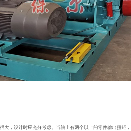
大，设计时应充分考虑。当轴上有两个以上的零件输出扭矩，