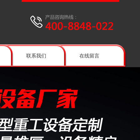
联系我们
在线留言