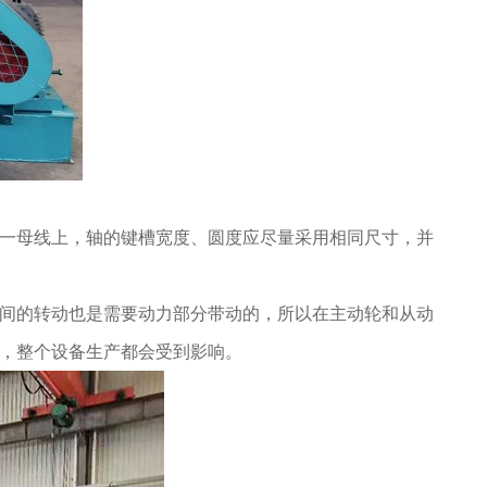
一母线上，轴的键槽宽度、圆度应尽量采用相同尺寸，并
间的转动也是需要动力部分带动的，所以在主动轮和从动
，整个设备生产都会受到影响。