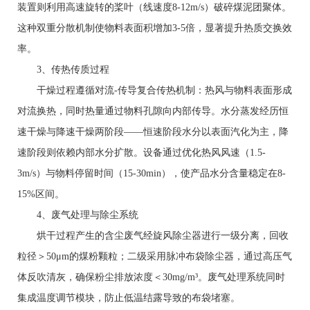
装置则利用高速旋转的桨叶（线速度8-12m/s）破碎煤泥团聚体。
这种双重分散机制使物料表面积增加3-5倍，显著提升热质交换效
率。
3、传热传质过程
干燥过程遵循对流-传导复合传热机制：热风与物料表面形成
对流换热，同时热量通过物料孔隙向内部传导。水分蒸发经历恒
速干燥与降速干燥两阶段——恒速阶段水分以表面汽化为主，降
速阶段则依赖内部水分扩散。设备通过优化热风风速（1.5-
3m/s）与物料停留时间（15-30min），使产品水分含量稳定在8-
15%区间。
4、废气处理与除尘系统
烘干过程产生的含尘废气经旋风除尘器进行一级分离，回收
粒径＞50μm的煤粉颗粒；二级采用脉冲布袋除尘器，通过高压气
体反吹清灰，确保粉尘排放浓度＜30mg/m³。废气处理系统同时
集成温度调节模块，防止低温结露导致的布袋堵塞。