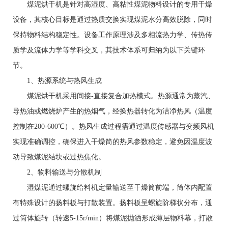
煤泥烘干机是针对高湿度、高粘性煤泥物料设计的专用干燥
设备，其核心目标是通过热质交换实现煤泥水分高效脱除，同时
保持物料结构稳定性。设备工作原理涉及多相流热力学、传热传
质学及流体力学等学科交叉，其技术体系可归纳为以下关键环
节。
1、热源系统与热风生成
煤泥烘干机采用间接-直接复合加热模式。热源通常为蒸汽、
导热油或燃烧炉产生的热烟气，经换热器转化为洁净热风（温度
控制在200-600℃）。热风生成过程需通过温度传感器与变频风机
实现准确调控，确保进入干燥筒的热风参数稳定，避免因温度波
动导致煤泥结块或过热焦化。
2、物料输送与分散机制
湿煤泥通过螺旋给料机定量输送至干燥筒前端，筒体内配置
有特殊设计的扬料板与打散装置。扬料板呈螺旋阶梯状分布，通
过筒体旋转（转速5-15r/min）将煤泥抛洒形成薄层物料幕，打散