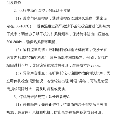
引发爆炸。
2、运行中动态监控：保障烘干质量
（1）温度与风量控制：通过温控仪监测热风温度（通常设
定在150-180℃），避免温度过高导致沙子碳化或温度过低影响烘
干效率；调整沙子烘干机的引风机频率，保持筒体进出口压差在
500-800Pa，确保热风循环顺畅。
（2）物料流量均衡：控制进料螺旋输送机转速，使沙子在
滚筒内形成均匀的“料幕”，避免局部堆积或断料。例如，某搅拌
站因进料不均，导致滚筒前端过热变形，维修成本超2万元。
（3）异常声音排查：若听到托轮与滚圈摩擦的“吱吱”声，需
立即停机检查润滑情况；若齿轮箱出现“咔嗒”异响，可能是齿面
磨损或间隙过大，需及时调整或更换。
3、停机与维护规范：延长设备寿命
（1）停机顺序：先停止进料，待滚筒内沙子排空后再关闭
热源，最后停引风机和电机，防止余热在筒内积聚导致变形。