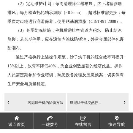
（2）定期维护计划：每周清理除尘器布袋，防止堵塞影响
排风；每月检查托轮轴承游隙（≤0.5mm），超过标准需更换；每
季度对齿轮进行润滑保养，使用钙基润滑脂（GB/T491-2008）。
（3）冬季防冻措施：停机后需排空管道内积水，防止结冰
胀裂；若长期停用，应在滚筒内涂抹防锈油，外露金属部件包裹
防潮布。
通过严格执行上述操作规范，沙子烘干机的综合效率可提升
15%以上，故障率降低40%，为企业创造显著的经济效益。操作
人员需定期参加专业培训，熟悉设备原理及应急预案，切实保障
生产安全与质量稳定。
污泥烘干机的除锈方法
煤泥烘干机突然停...
返回首页
一键拨号
在线留言
快速导航