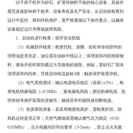
沙子烘干机作为砂石、矿渣等物料干燥的核心设备，其操作
规范直接影响烘干效率、设备寿命及生产安全。从启动前检查到
运行中监控，再到停机维护，需严格遵循以下操作要点，以确保
设备稳定运行并降低故障风险。
1、启动前进行检查：筑牢安全防线
（1）机械部件核查：检查托轮、滚圈、齿轮等传动部件的
润滑油是否充足，油位需在油标中线以上；清理滚筒内部残留物
料，避免开机时因负载过大导致电机烧毁。例如，某砂石厂因未
清理滚筒内结块，导致启动电流超标3倍，触发保护装置停机。
（2）电气系统测试：确认电源电压稳定（误差≤±5%），检
查电机绝缘电阻（≥0.5MΩ），避免漏电风险；测试热继电器、急
停按钮等保护装置的灵敏性，确保异常时能快速切断电源。
（3）热源系统准备：若采用燃煤热风炉，需检查炉排、鼓
风机运转是否正常；天然气燃烧器需确认燃气压力稳定（0.02-
0.05MPa），点火电极间距符合要求（3-5mm），防止点火失败