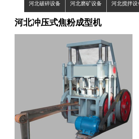
河北破碎设备
河北磨矿设备
河北搅拌设
河北冲压式焦粉成型机