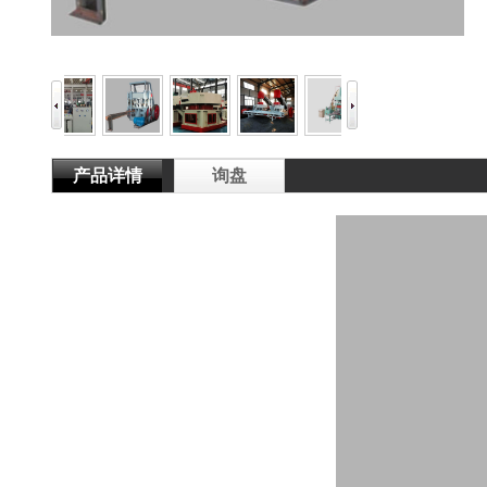
产品详情
询盘