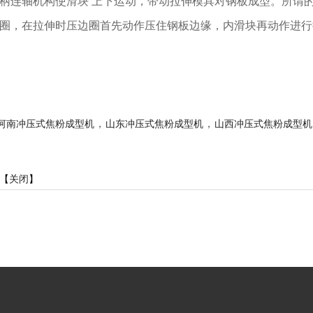
柄连轴机构使滑块 上下运动，带动拉伸模具对钢板成型。所谓
圈，在拉伸时压边圈首先动作压住钢板边缘，内滑块再动作进行
，
，
河南冲压式焦粉成型机
山东冲压式焦粉成型机
山西冲压式焦粉成型机
【
关闭
】