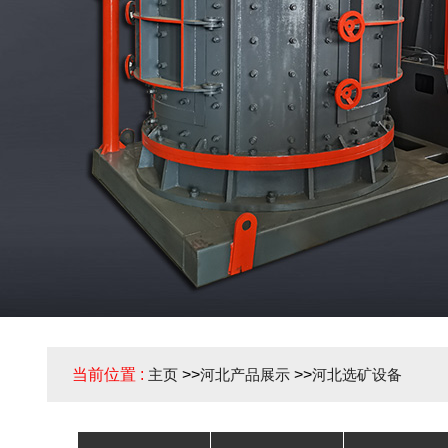
当前位置 :
主页
>>
河北产品展示
>>
河北选矿设备